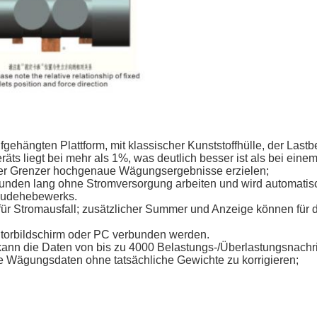
ehängten Plattform, mit klassischer Kunststoffhülle, der Lastbeg
ts liegt bei mehr als 1%, was deutlich besser ist als bei einem
 der Grenzer hochgenaue Wägungsergebnisse erzielen;
tunden lang ohne Stromversorgung arbeiten und wird automatis
bäudehebewerks.
r Stromausfall; zusätzlicher Summer und Anzeige können für 
itorbildschirm oder PC verbunden werden.
kann die Daten von bis zu 4000 Belastungs-/Überlastungsnachr
e Wägungsdaten ohne tatsächliche Gewichte zu korrigieren;