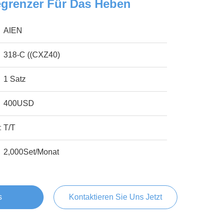
egrenzer Für Das Heben
AIEN
318-C ((CXZ40)
1 Satz
400USD
:
T/T
2,000Set/Monat
s
Kontaktieren Sie Uns Jetzt