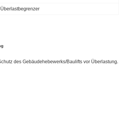
r Überlastbegrenzer
ng
st.Schutz des Gebäudehebewerks/Baulifts vor Überlastung.