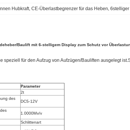
onnen Hubkraft
, 
CE-Überlastbegrenzer für das Heben
, 
6stellige
deheber/Baulift mit 6-stelligem Display zum Schutz vor Überlastu
die speziell für den Aufzug von Aufzügen/Bauliften ausgelegt i
Parameter
2t
nung des
DC5-12V
 des
1.0000Mv/v
Schlittenart