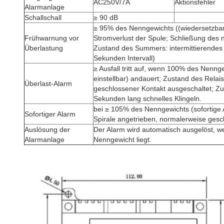
AC250V/7A
Aktionsfehler
Alarmanlage
Schallschall
≥ 90 dB
≥ 95% des Nenngewichts ((wiedersetzbar
Frühwarnung vor
Stromverlust der Spule; Schließung des 
Überlastung
Zustand des Summers: intermittierendes 
Sekunden Intervall)
≥ Ausfall tritt auf, wenn 100% des Nenng
einstellbar) andauert; Zustand des Relais
Überlast-Alarm
geschlossener Kontakt ausgeschaltet; Z
Sekunden lang schnelles Klingeln.
bei ≥ 105% des Nenngewichts (sofortige 
Sofortiger Alarm
Spirale angetrieben, normalerweise gesc
Auslösung der
Der Alarm wird automatisch ausgelöst, w
Alarmanlage
Nenngewicht liegt.