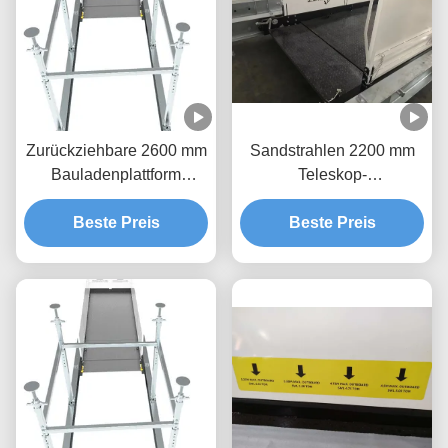
Zurückziehbare 2600 mm
Sandstrahlen 2200 mm
Bauladenplattform
Teleskop-
Korrosionsschutz
Ladungsplattform für
Beste Preis
Beste Preis
Gebäude