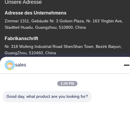
Unsere Adresse
Adresse des Unternehmens
Zimmer 1311, Gebäude Nr. 3 Golson Plaza, Nr. 163 Yingbin Ave,
Stadtteil Huadu, Guangzhou, 510800, China
Fabrikanschrift
Nr. 318 Wufeng Industrial Road ShenShan Town, Bezirk Baiyun,
GuangZhou, 510460, China
Telefone
sales
86-20-36969420
1:40 PM
Good day, what product are you looking for?
China Gute Qualität Baustellenhebe Lieferant. Copyright © -2026
GUANGZHOU TECHWAY MACHINERY CORPORATION Alle
Rechte vorbehalten.
Datenschutzrichtlinie
|
Sitemap