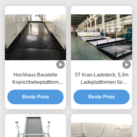
Hochhaus Baustelle
5T Kran-Ladedeck, 5,3m
Kranichhebeplattform
Ladeplattformen für
Rückziehbar 2600mm
Gebäude MLP3200-H
Breite MLP2600
Beste Preis
Beste Preis