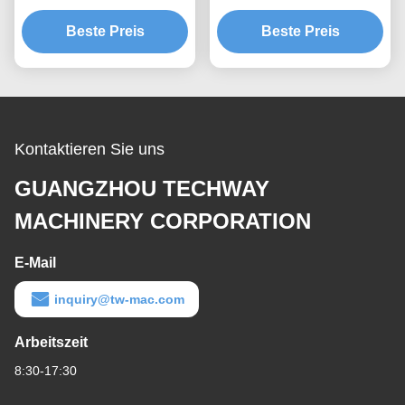
Heißverzinkung
Materialhebeplattform
Beste Preis
MLP4200
Beste Preis
Kontaktieren Sie uns
GUANGZHOU TECHWAY
MACHINERY CORPORATION
E-Mail
inquiry@tw-mac.com
Arbeitszeit
8:30-17:30