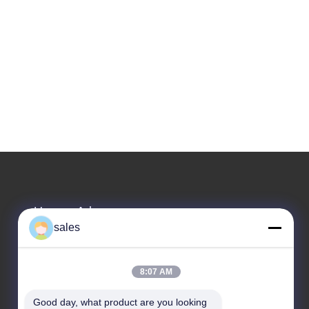
Unsere Adresse
sales
Adresse des Unternehmens
Zimmer 1311, Gebäude Nr. 3 Golson Plaza, Nr. 163
Yingbin Ave, Stadtteil Huadu, Guangzhou, 510800,
8:07 AM
China
Good day, what product are you looking 