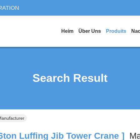
RATION
Heim
Über Uns
Produits
Nac
Search Result
Manufacturer
6ton Luffing Jib Tower Crane ]
Ma