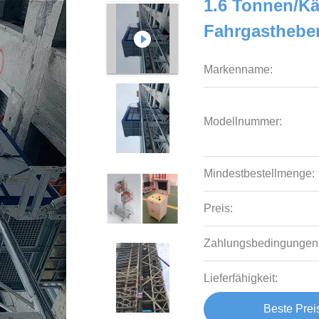
1.6 Tonnen/Kä
Fahrgasthebe
Markenname:
Modellnummer:
Mindestbestellmenge:
Preis:
Zahlungsbedingungen
Lieferfähigkeit:
Beste Prei