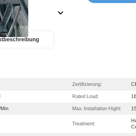
ktbeschreibung
Zertifizierung:
C
l
Rated Load:
1
/min
Max. Installation Hight:
1
Ho
Treatment:
Co