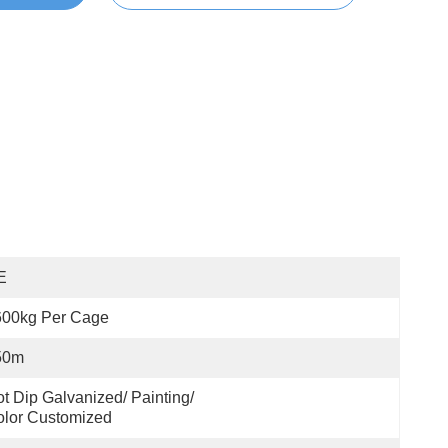
E
600kg Per Cage
50m
t Dip Galvanized/ Painting/ 
lor Customized