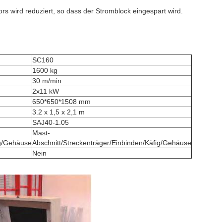
rs wird reduziert, so dass der Stromblock eingespart wird.
SC160
1600 kg
30 m/min
2x11 kW
650*650*1508 mm
3.2 x 1,5 x 2,1 m
SAJ40-1.05
Mast-
ig/Gehäuse
Abschnitt/Streckenträger/Einbinden/Käfig/Gehäuse
Nein