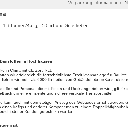
Verpackung Informationen:
N
nat
n
, 
1.6 Tonnen/Käfig
, 
150 m hohe Güterheber
 Baustoffen in Hochhäusern
 in China mit CE-Zertifikat.
tten wir erfolgreich die fortschrittlichste Produktionsanlage für Baulif
r liefern wir mehr als 6000 Einheiten von Gebäudehebern/Konstruktionsl
offe und Personal, die mit Pinien und Rack angetrieben wird, gilt für 
 sich um eine effiziente und sichere vertikale Transportmittel.
 und kann auch mit dem stetigen Anstieg des Gebäudes erhöht werden.
n eines Käfigs und anderer Komponenten zu einem Doppelkäfigbauhebe
verschiedener Kunden gerecht zu werden.
bequem ist;