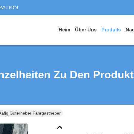
RATION
Heim
Über Uns
Produits
Nac
nzelheiten Zu Den Produk
Käfig Güterheber Fahrgastheber