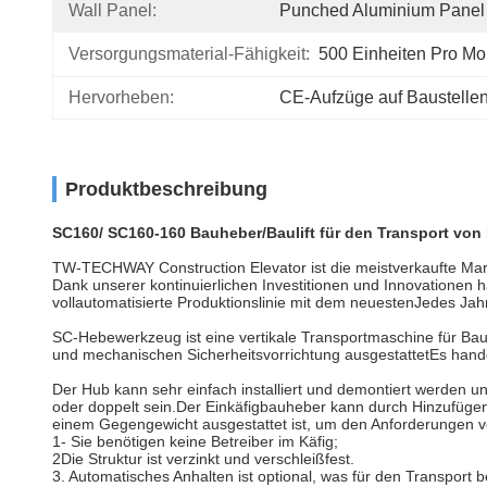
Wall Panel:
Punched Aluminium Panel
Versorgungsmaterial-Fähigkeit:
500 Einheiten Pro Mo
Hervorheben:
CE-Aufzüge auf Baustelle
Produktbeschreibung
SC160/ SC160-160 Bauheber/Baulift für den Transport von
TW-TECHWAY Construction Elevator ist die meistverkaufte Marke
Dank unserer kontinuierlichen Investitionen und Innovationen ha
vollautomatisierte Produktionslinie mit dem neuestenJedes Jah
SC-Hebewerkzeug ist eine vertikale Transportmaschine für Baust
und mechanischen Sicherheitsvorrichtung ausgestattetEs handelt
Der Hub kann sehr einfach installiert und demontiert werden
oder doppelt sein.Der Einkäfigbauheber kann durch Hinzufüge
einem Gegengewicht ausgestattet ist, um den Anforderungen 
1- Sie benötigen keine Betreiber im Käfig;
2Die Struktur ist verzinkt und verschleißfest.
3. Automatisches Anhalten ist optional, was für den Transport 