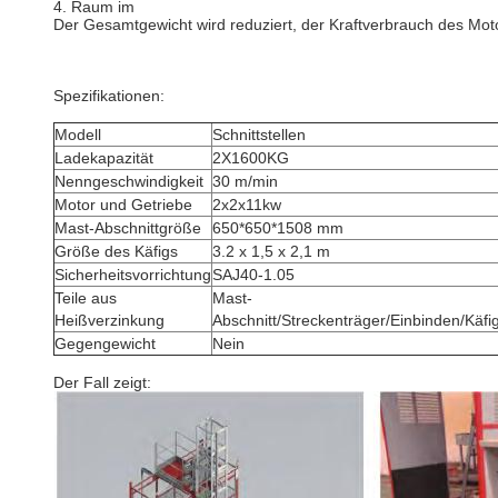
4. Raum im
Der Gesamtgewicht wird reduziert, der Kraftverbrauch des Moto
Spezifikationen:
Modell
Schnittstellen
Ladekapazität
2X1600KG
Nenngeschwindigkeit
30 m/min
Motor und Getriebe
2x2x11kw
Mast-Abschnittgröße
650*650*1508 mm
Größe des Käfigs
3.2 x 1,5 x 2,1 m
Sicherheitsvorrichtung
SAJ40-1.05
Teile aus
Mast-
Heißverzinkung
Abschnitt/Streckenträger/Einbinden/Käf
Gegengewicht
Nein
Der Fall zeigt: