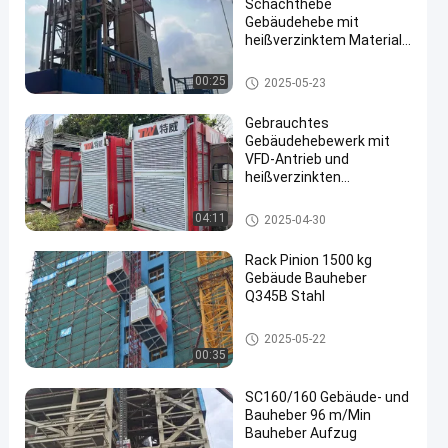
Schachthebe
Gebäudehebe mit
heißverzinktem Material
Gebäudekonstruktion
Hebe innen montiert
Baustellenhebe
00:25
2025-05-23
Gebrauchtes
Gebäudehebewerk mit
VFD-Antrieb und
heißverzinkten
Mastanteilen
Gebäudebauheber
04:11
2025-04-30
Rack Pinion 1500 kg
Gebäude Bauheber
Q345B Stahl
Gebäudebauheber
2025-05-22
00:35
SC160/160 Gebäude- und
Bauheber 96 m/Min
Bauheber Aufzug