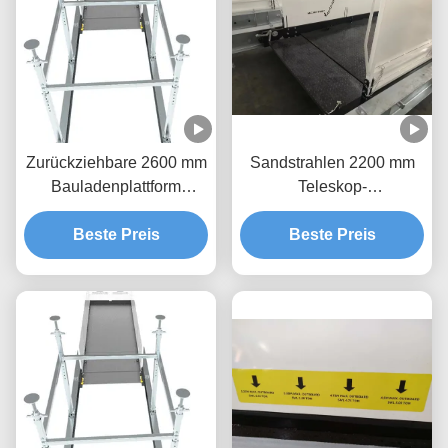
Zurückziehbare 2600 mm
Sandstrahlen 2200 mm
Bauladenplattform
Teleskop-
Korrosionsschutz
Ladungsplattform für
Beste Preis
Beste Preis
Gebäude