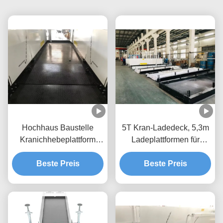
Hochhaus Baustelle
5T Kran-Ladedeck, 5,3m
Kranichhebeplattform
Ladeplattformen für
Rückziehbar 2600mm
Gebäude MLP3200-H
Breite MLP2600
Beste Preis
Beste Preis