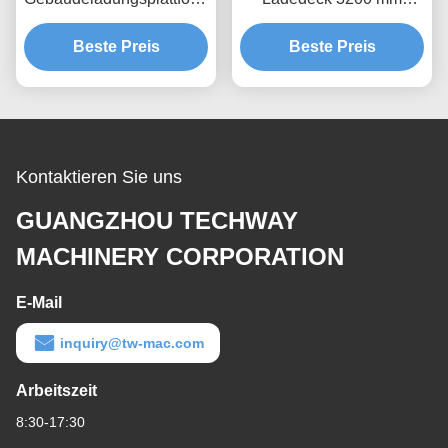
Heißverzinkung
Materialhebeplattform
Beste Preis
MLP4200
Beste Preis
Kontaktieren Sie uns
GUANGZHOU TECHWAY
MACHINERY CORPORATION
E-Mail
inquiry@tw-mac.com
Arbeitszeit
8:30-17:30