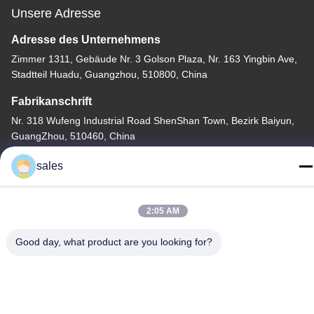
Unsere Adresse
Adresse des Unternehmens
Zimmer 1311, Gebäude Nr. 3 Golson Plaza, Nr. 163 Yingbin Ave,
Stadtteil Huadu, Guangzhou, 510800, China
Fabrikanschrift
Nr. 318 Wufeng Industrial Road ShenShan Town, Bezirk Baiyun,
GuangZhou, 510460, China
Telefone
sales
86-20-36969420
2:05 AM
Good day, what product are you looking for?
China Gute Qualität Baustellenhebe Lieferant. Copyright © -2026
GUANGZHOU TECHWAY MACHINERY CORPORATION Alle
Rechte vorbehalten.