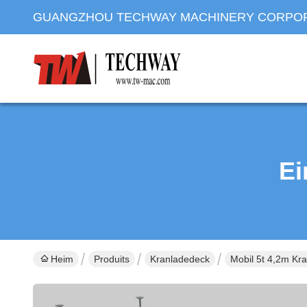
GUANGZHOU TECHWAY MACHINERY CORPO
Ei
Heim
Produits
Kranladedeck
Mobil 5t 4,2m K