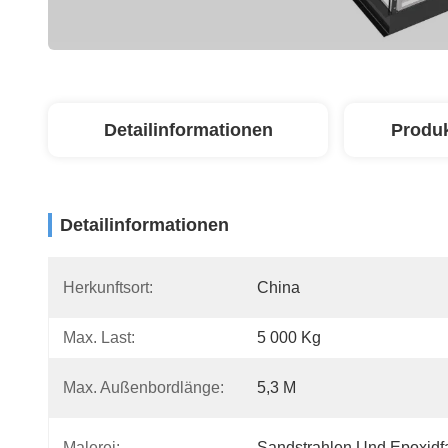
Detailinformationen
Produ
Detailinformationen
Herkunftsort:
China
Max. Last:
5 000 Kg
Max. Außenbordlänge:
5,3 M
Malerei:
Sandstrahlen Und Epoxidf