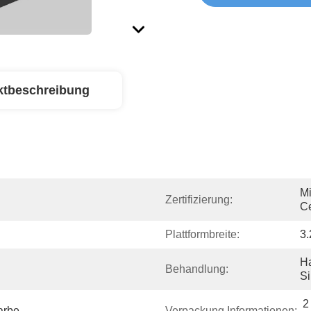
ktbeschreibung
Mi
Zertifizierung:
Ce
Plattformbreite:
3
Ha
Behandlung:
Si
2
arbe
Verpackung Informationen: