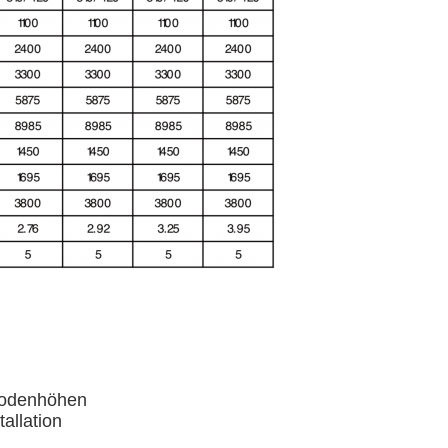
 Bodenhöhen
allation