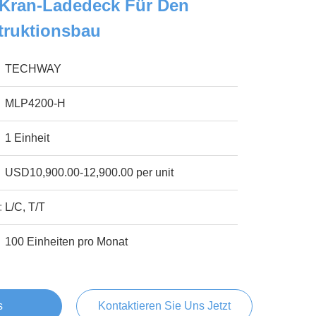
 Kran-Ladedeck Für Den
ruktionsbau
TECHWAY
MLP4200-H
1 Einheit
USD10,900.00-12,900.00 per unit
:
L/C, T/T
100 Einheiten pro Monat
s
Kontaktieren Sie Uns Jetzt