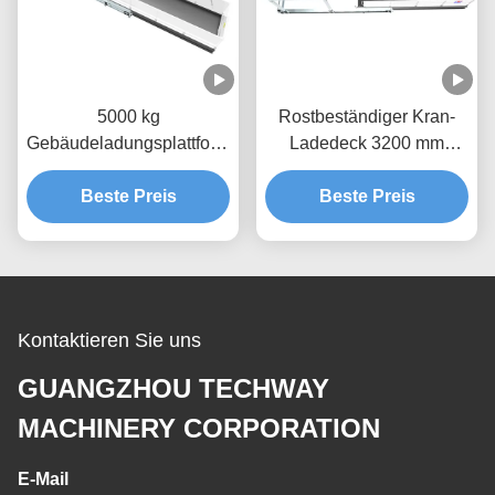
5000 kg
Rostbeständiger Kran-
Gebäudeladungsplattform
Ladedeck 3200 mm
Heißverzinkung
Materialhebeplattform
Beste Preis
MLP4200
Beste Preis
Kontaktieren Sie uns
GUANGZHOU TECHWAY
MACHINERY CORPORATION
E-Mail