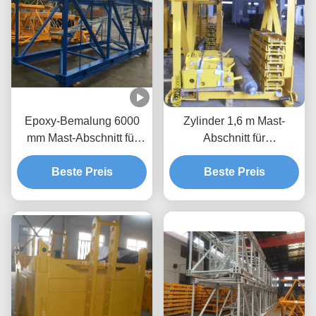
Epoxy-Bemalung 6000
Zylinder 1,6 m Mast-
mm Mast-Abschnitt für
Abschnitt für
Turmkrane mit hoher
Hochhausbau
Beste Preis
Präzision
Beste Preis