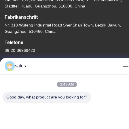
Stadtteil Huadu, Guangzhou, 510800, China
Fabrikanschrift
Nr. 318 Wufeng Industrial Road ShenShan Town, Bezirk Baiyun,
GuangZhou, 510460, China
Telefone
86-20-36969420
sales
1:45 AM
China Gute Qualität Baustellenhebe Lieferant. Copyright © -2026
GUANGZHOU TECHWAY MACHINERY CORPORATION Alle
Good day, what product are you looking for?
Rechte vorbehalten.
Datenschutzrichtlinie
|
Sitemap