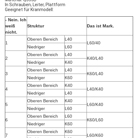
In Schrauben, Leiter, Plattform
Geeignet für Kranmodell:
- Nein. Ich
weiß
Struktur
Das ist Mark.
nicht.
Oberen Bereich
L40
1
L60/40
Niedriger
L60
Oberen Bereich
L40
2
K40/L40
Niedriger
K40
Oberen Bereich
L40
3
K60/L40
Niedriger
K60
Oberen Bereich
K40
4
L40/K40
Niedriger
L40
Oberen Bereich
K40
5
L60/K40
Niedriger
L60
Oberen Bereich
L60
6
K60/L60
Niedriger
K60
Oberen Bereich
K60
7
L60/K60