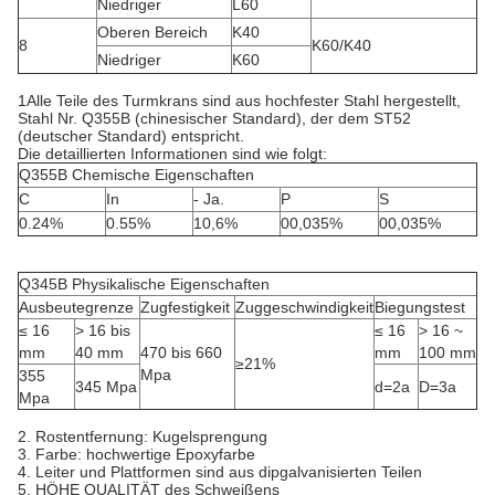
Niedriger
L60
Oberen Bereich
K40
8
K60/K40
Niedriger
K60
1Alle Teile des Turmkrans sind aus hochfester Stahl hergestellt,
Stahl Nr. Q355B (chinesischer Standard), der dem ST52
(deutscher Standard) entspricht.
Die detaillierten Informationen sind wie folgt:
Q355B Chemische Eigenschaften
C
In
- Ja.
P
S
0.24%
0.55%
10,6%
00,035%
00,035%
Q345B Physikalische Eigenschaften
Ausbeutegrenze
Zugfestigkeit
Zuggeschwindigkeit
Biegungstest
≤ 16
> 16 bis
≤ 16
> 16 ~
mm
40 mm
470 bis 660
mm
100 mm
≥21%
Mpa
355
345 Mpa
d=2a
D=3a
Mpa
2. Rostentfernung: Kugelsprengung
3. Farbe: hochwertige Epoxyfarbe
4. Leiter und Plattformen sind aus dipgalvanisierten Teilen
5. HÖHE QUALITÄT des Schweißens