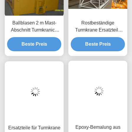
Ballblasen 2 m Mast-
Rostbeständige
Abschnitt Turmkranich
Turmkrane Ersatzteile
Ersatzteile für das Innere
Mast Abschnitt 660Mpa
Beste Preis
Klettern
Zugfestigkeit
Beste Preis
Epoxy-Bemalung aus
Ersatzteile für Turmkrane