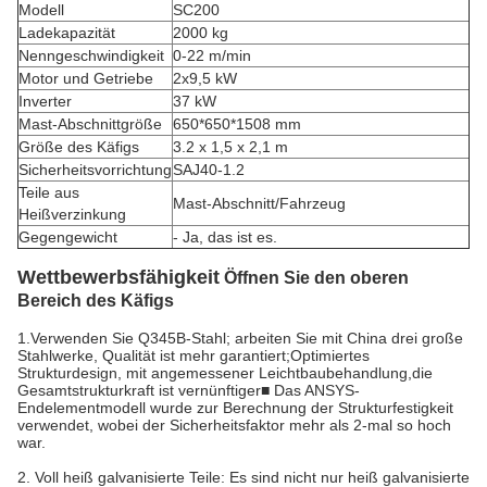
Modell
SC200
Ladekapazität
2000 kg
Nenngeschwindigkeit
0-22 m/min
Motor und Getriebe
2x9,5 kW
Inverter
37 kW
Mast-Abschnittgröße
650*650*1508 mm
Größe des Käfigs
3.2 x 1,5 x 2,1 m
Sicherheitsvorrichtung
SAJ40-1.2
Teile aus
Mast-Abschnitt/Fahrzeug
Heißverzinkung
Gegengewicht
- Ja, das ist es.
Wettbewerbsfähigkeit
Öffnen Sie den oberen
Bereich des Käfigs
1.Verwenden Sie Q345B-Stahl; arbeiten Sie mit China drei große
Stahlwerke, Qualität ist mehr garantiert;Optimiertes
Strukturdesign, mit angemessener Leichtbaubehandlung,die
Gesamtstrukturkraft ist vernünftiger■ Das ANSYS-
Endelementmodell wurde zur Berechnung der Strukturfestigkeit
verwendet, wobei der Sicherheitsfaktor mehr als 2-mal so hoch
war.
2. Voll heiß galvanisierte Teile: Es sind nicht nur heiß galvanisierte