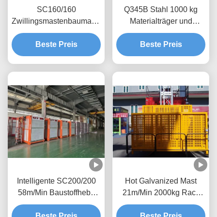
SC160/160
Q345B Stahl 1000 kg
Zwillingsmastenbaumaterialheber,
Materialträger und
30 Fahrgastheber
Pinienheber für Tunnel
Beste Preis
Beste Preis
Intelligente SC200/200
Hot Galvanized Mast
58m/Min Baustoffhebe
21m/Min 2000kg Rack
auf Baustelle
und Pinion Bauhalter für
Beste Preis
Beste Preis
Material