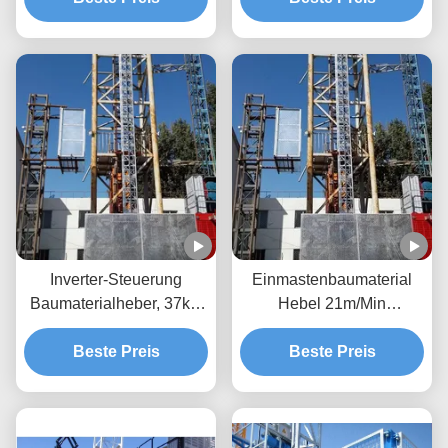
Inverter-Steuerung
Einmastenbaumaterial
Baumaterialheber, 37kw
Hebel 21m/Min
Passagiermaterialheber
Außenbaulift
Beste Preis
Beste Preis