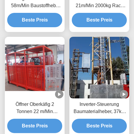
58m/Min Baustoffhebe
21m/Min 2000kg Rack
auf Baustelle
und Pinion Bauhalter für
Beste Preis
Beste Preis
Material
Öffner Oberkäfig 2
Inverter-Steuerung
Tonnen 22 m/Min
Baumaterialheber, 37kw
Baustoffheben in
Passagiermaterialheber
Baustelle Baustelleheben
Beste Preis
Beste Preis