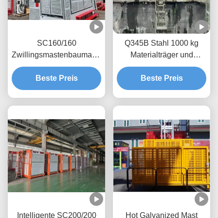
SC160/160
Q345B Stahl 1000 kg
Zwillingsmastenbaumaterialheber,
Materialträger und
30 Fahrgastheber
Pinienheber für Tunnel
Beste Preis
Beste Preis
Intelligente SC200/200
Hot Galvanized Mast