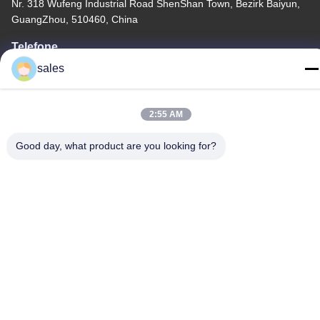
Nr. 318 Wufeng Industrial Road ShenShan Town, Bezirk Baiyun,
GuangZhou, 510460, China
Telefone
86-20-36969420
sales
2:55 AM
Good day, what product are you looking for?
China Gute Qualität Baustellenhebe Lieferant. Copyright © -2026
GUANGZHOU TECHWAY MACHINERY CORPORATION Alle
Rechte vorbehalten.
Datenschutzrichtlinie
|
Sitemap