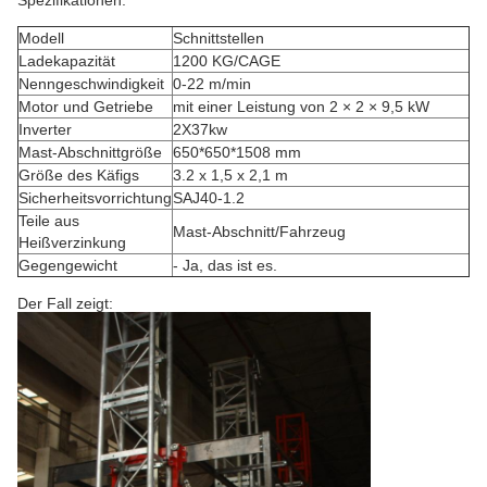
Spezifikationen:
Modell
Schnittstellen
Ladekapazität
1200 KG/CAGE
Nenngeschwindigkeit
0-22 m/min
Motor und Getriebe
mit einer Leistung von 2 × 2 × 9,5 kW
Inverter
2X37kw
Mast-Abschnittgröße
650*650*1508 mm
Größe des Käfigs
3.2 x 1,5 x 2,1 m
Sicherheitsvorrichtung
SAJ40-1.2
Teile aus
Mast-Abschnitt/Fahrzeug
Heißverzinkung
Gegengewicht
- Ja, das ist es.
Der Fall zeigt: