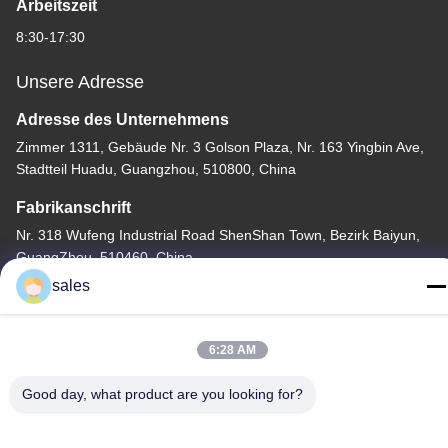
Arbeitszeit
8:30-17:30
Unsere Adresse
Adresse des Unternehmens
Zimmer 1311, Gebäude Nr. 3 Golson Plaza, Nr. 163 Yingbin Ave,
Stadtteil Huadu, Guangzhou, 510800, China
Fabrikanschrift
Nr. 318 Wufeng Industrial Road ShenShan Town, Bezirk Baiyun,
GuangZhou, 510460, China
sales
Telefone
86-20-36969420
6:28 AM
Good day, what product are you looking for?
China Gute Qualität Baustellenhebe Lieferant. Copyright © -2026