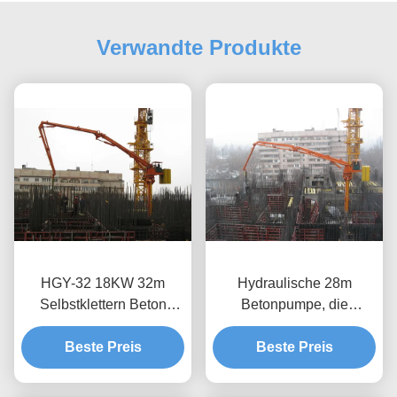
Verwandte Produkte
HGY-32 18KW 32m
Hydraulische 28m
Selbstklettern Beton
Betonpumpe, die
Platzierung Boom mit
automatisch für Gebäude
Fernbedienung
Beste Preis
Beste Preis