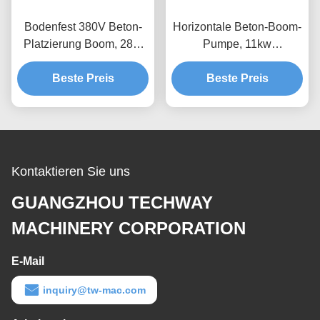
Bodenfest 380V Beton-
Horizontale Beton-Boom-
Platzierung Boom, 28m
Pumpe, 11kw
Boom-Platzierung
Hydraulische Platzierung
Betonpumpe
Beste Preis
Beste Preis
Boom
Kontaktieren Sie uns
GUANGZHOU TECHWAY
MACHINERY CORPORATION
E-Mail
inquiry@tw-mac.com