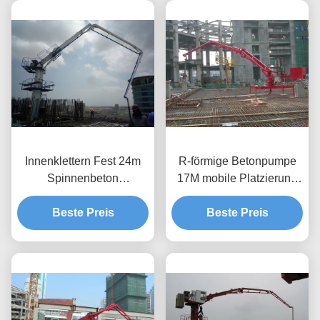
Innenklettern Fest 24m
R-förmige Betonpumpe
Spinnenbeton
17M mobile Platzierung
Platzierung Boom für den
Boom CE-Zertifizierung
Beste Preis
Bau Turm
Beste Preis