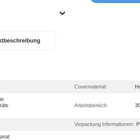
ktbeschreibung
Covermaterial:
Ho
e 
äts 
Arbeitsbereich:
3
Verpackung Informationen:
P
onat