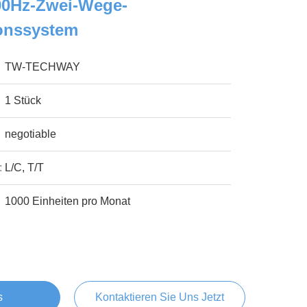
00Hz-Zwei-Wege-
onssystem
TW-TECHWAY
1 Stück
negotiable
:
L/C, T/T
1000 Einheiten pro Monat
s
Kontaktieren Sie Uns Jetzt