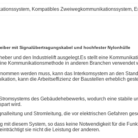
ationssystem
, 
Kompatibles Zweiwegkommunikationssystem
, 
E
ber mit Signalübertragungskabel und hochfester Nylonhülle
ber und den Industrielift ausgelegt.
Es stellt eine Kommunika
eine Kommunikationsmethode in anderen Branchen verwendet 
ernommen werden muss, kann das Interkomsystem an den Stando
kation, kann die Arbeitseffizienz der Baustellen erheblich geste
s Stromsystems des Gebäudehebewerks, wodurch eine stabile un
part wird.
lleitung und Stromleitung, die vor elektrischen Gefahren gesc
g mit diesem System, so dass keine Notwendigkeit für die Fun
trächtigt sie nicht die Leistung der anderen.