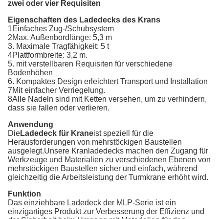
zwei oder vier Requisiten
Eigenschaften des Ladedecks des Krans
1Einfaches Zug-/Schubsystem
2Max. Außenbordlänge: 5,3 m
3. Maximale Tragfähigkeit: 5 t
4Plattformbreite: 3,2 m.
5. mit verstellbaren Requisiten für verschiedene
Bodenhöhen
6. Kompaktes Design erleichtert Transport und Installation
7Mit einfacher Verriegelung.
8Alle Nadeln sind mit Ketten versehen, um zu verhindern,
dass sie fallen oder verlieren.
Anwendung
Die
Ladedeck für Krane
ist speziell für die
Herausforderungen von mehrstöckigen Baustellen
ausgelegt.Unsere Kranladedecks machen den Zugang für
Werkzeuge und Materialien zu verschiedenen Ebenen von
mehrstöckigen Baustellen sicher und einfach, während
gleichzeitig die Arbeitsleistung der Turmkrane erhöht wird.
Funktion
Das einziehbare Ladedeck der MLP-Serie ist ein
einzigartiges Produkt zur Verbesserung der Effizienz und