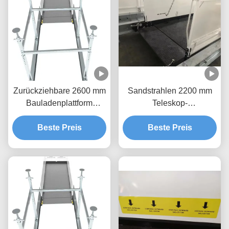
Zurückziehbare 2600 mm
Sandstrahlen 2200 mm
Bauladenplattform
Teleskop-
Korrosionsschutz
Ladungsplattform für
Beste Preis
Beste Preis
Gebäude