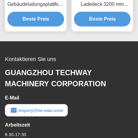
Gebäudeladungsplattform
Ladedeck 3200 mm
Heißverzinkung
Materialhebeplattform
Beste Preis
MLP4200
Beste Preis
Kontaktieren Sie uns
GUANGZHOU TECHWAY
MACHINERY CORPORATION
E-Mail
inquiry@tw-mac.com
Arbeitszeit
8:30-17:30