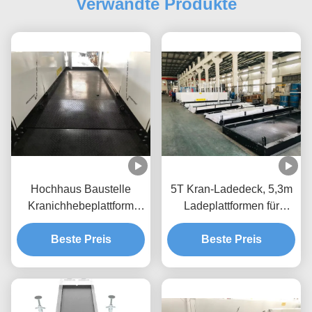
Verwandte Produkte
Hochhaus Baustelle
5T Kran-Ladedeck, 5,3m
Kranichhebeplattform
Ladeplattformen für
Rückziehbar 2600mm
Gebäude MLP3200-H
Breite MLP2600
Beste Preis
Beste Preis