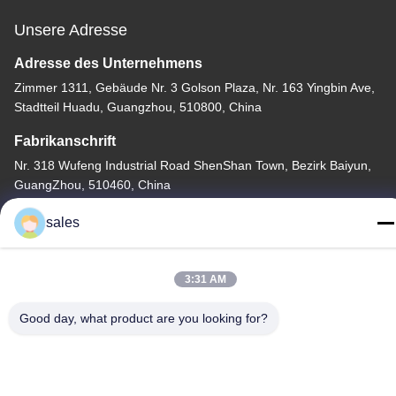
Unsere Adresse
Adresse des Unternehmens
Zimmer 1311, Gebäude Nr. 3 Golson Plaza, Nr. 163 Yingbin Ave,
Stadtteil Huadu, Guangzhou, 510800, China
Fabrikanschrift
Nr. 318 Wufeng Industrial Road ShenShan Town, Bezirk Baiyun,
GuangZhou, 510460, China
Telefone
sales
86-20-36969420
3:31 AM
Good day, what product are you looking for?
China Gute Qualität Baustellenhebe Lieferant. Copyright © -2026
GUANGZHOU TECHWAY MACHINERY CORPORATION Alle
Rechte vorbehalten.