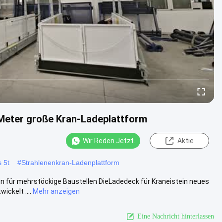
 Meter große Kran-Ladeplattform
Wir Reden Jetzt.
Aktie
 5t
#
Strahlenenkran-Ladenplattform
n für mehrstöckige Baustellen DieLadedeck für Kraneistein neues
ckelt ....
Mehr anzeigen
Eine Nachricht hinterlassen