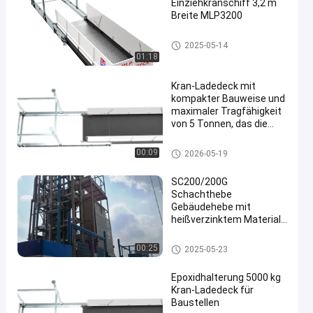
Einziehkranschiff 3,2 m
Breite MLP3200
Kranladedeck
2025-05-14
01:18
Kran-Ladedeck mit
kompakter Bauweise und
maximaler Tragfähigkeit
von 5 Tonnen, das die
sichere Handhabung von
Material auf
Kranladedeck
00:09
2026-05-19
mehrstöckigen
Baustellen gewährleistet
SC200/200G
Schachthebe
Gebäudehebe mit
heißverzinktem Material
Gebäudekonstruktion
Hebe innen montiert
Baustellenhebe
00:25
2025-05-23
Epoxidhalterung 5000 kg
Kran-Ladedeck für
Baustellen