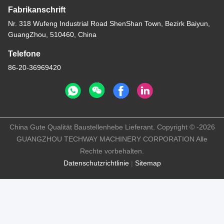
Fabrikanschrift
Nr. 318 Wufeng Industrial Road ShenShan Town, Bezirk Baiyun,
GuangZhou, 510460, China
Telefone
86-20-36969420
China Gute Qualität Baustellenhebe Lieferant. Copyright © -2026
GUANGZHOU TECHWAY MACHINERY CORPORATION Alle
Rechte vorbehalten.
Datenschutzrichtlinie
|
Sitemap