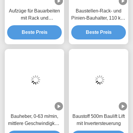
Aufzüge für Bauarbeiten
Baustellen-Rack- und
mit Rack und
Pinien-Bauhalter, 110 kW,
Pinien,VFD-Steuerung,
300 m Hebhöhe,
warmgewalzt, 2000 kg
Beste Preis
warmgewalzt, 300 m
Beste Preis
Aufzüge für Bauarbeiten,
Rack- und Pinien-Halter,
0-46 m/Min. Aufzüge für
Fahrgastmaterial
Bauheber, 0-63 m/min,
Baustoff 500m Baulift Lift
mittlere Geschwindigkeit,
mit Invertersteuerung
Wechselrichtersteuerung,