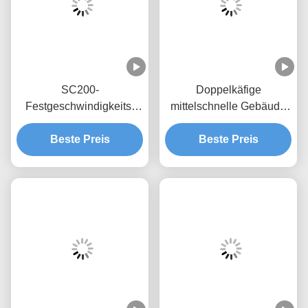
SC200-
Doppelkäfige
Festgeschwindigkeits-
mittelschnelle Gebäude
Fahrzeug für den Bau von
mit Rack und Pinion/
Fahrgästen, 30 m/min
Beste Preis
2000 kg Belastung mit
Beste Preis
Festgeschwindigkeits-
Inverter und
Fahrzeug für den Bau von
heißverzinktem Mast
Fahrgästen, SC200-
Fahrzeug für den Bau von
Fahrgästen, 30 m/min
Fahrgäste, SC200-
Fahrzeug für den Bau von
Fahrgästen.