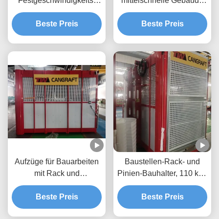
Festgeschwindigkeits-
mittelschnelle Gebäude
Fahrzeug für den Bau von
mit Rack und Pinion/
Fahrgästen, 30 m/min
Beste Preis
2000 kg Belastung mit
Beste Preis
Festgeschwindigkeits-
Inverter und
Fahrzeug für den Bau von
heißverzinktem Mast
Fahrgästen, SC200-
Fahrzeug für den Bau von
Fahrgästen, 30 m/min
Fahrgäste, SC200-
Fahrzeug für den Bau von
Fahrgästen.
Aufzüge für Bauarbeiten
Baustellen-Rack- und
mit Rack und
Pinien-Bauhalter, 110 kW,
Pinien,VFD-Steuerung,
300 m Hebhöhe,
warmgewalzt, 2000 kg
Beste Preis
warmgewalzt, 300 m
Beste Preis
Aufzüge für Bauarbeiten,
Rack- und Pinien-Halter,