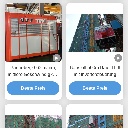
0-46 m/Min. Aufzüge für
Fahrgastmaterial
Bauheber, 0-63 m/min,
Baustoff 500m Baulift Lift
mittlere Geschwindigkeit,
mit Invertersteuerung
Wechselrichtersteuerung,
Frequenzumwandlung,
Beste Preis
Beste Preis
Bauheber,