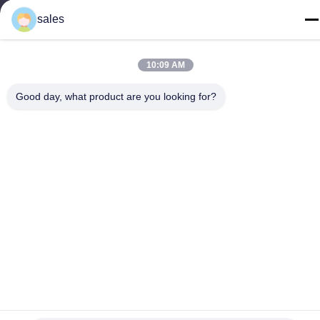
sales
10:09 AM
China Gute Qualität Baustellenhebe Lieferant. Copyright © -2026
GUANGZHOU TECHWAY MACHINERY CORPORATION Alle
Good day, what product are you looking for?
Rechte vorbehalten.
Datenschutzrichtlinie
|
Sitemap