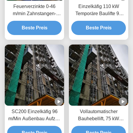
Feuerverzinkte 0-46
Einzelkäfig 110 kW
m/min Zahnstangen-
Temporäre Baulifte 96
Bauhebemaschine für
m/Min Bauleiterlift
Passagiere, farblich
Beste Preis
Beste Preis
angepasst
SC200 Einzelkäfig 96
Vollautomatischer
m/Min Außenbau Aufzug
Bauhebellift, 75 kW
für Materialheben
Gebäudehebellift
Beste Preis
Beste Preis