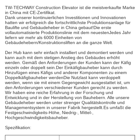
TW-TECHWAY Construction Elevator ist die meistverkaufte Marke
in China mit CE-Zertifikat.
Dank unserer kontinuierlichen Investitionen und Innovationen
hatten wir erfolgreich die fortschrittlichste Produktionsanlage für
Baulifte und Gebäudeheber in China gebaut!Die erste
vollautomatisierte Produktionslinie mit dem neuestenJedes Jahr
liefern wir mehr als 6000 Einheiten von
Gebäudehebern/Konstruktionsliften an die ganze Welt.
Der Hub kann sehr einfach installiert und demontiert werden und
kann auch mit dem stetigen Anstieg des Gebäudes erhöht
werden. Gemäß den Anforderungen der Kunden kann der Käfig
einzeln oder doppelt sein.Der Einkäfigbauheber kann durch
Hinzufügen eines Käfigs und anderer Komponenten zu einem
Doppelkäfigbauheber werdenDie Nutzlast kann verdoppelt
werden, wenn sie mit einem Gegengewicht ausgestattet ist, um
den Anforderungen verschiedener Kunden gerecht zu werden.
Wir haben eine reiche Erfahrung in der Forschung und
Entwicklung und in der Herstellung von Bauhebern. Alle unsere
Gebäudeheber werden unter strenger Qualitätskontrolle und
Managementsystem in unserer Fabrik hergestellt.Es umfaßt die
Festgeschwindigkeits-Höhe, Niedrig-, Mittel-,
Hochgeschwindigkeitsbauheber.
Spezifikation: